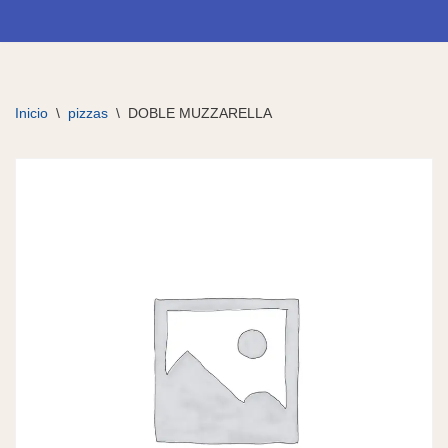
Ir
al
contenido
Inicio
\
pizzas
\
DOBLE MUZZARELLA